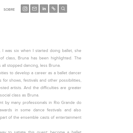
SOBRE
I was six when I started doing ballet, she
 of class, Bruna has been highlighted. The
ss all stopped dancing, less Bruna.
nities to develop a career as a ballet dancer
 for shows, festivals and other possibilities,
ted artists. And the difficulties are greater
social class as Bruna.
ent by many professionals in Rio Grande do
wards in some dance festivals and also
art of the ensemble casts of entertainment
ay to satiate this quest: become a ballet