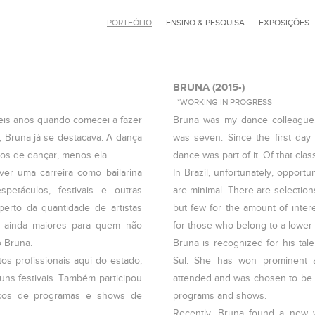
PORTFÓLIO
ENSINO & PESQUISA
EXPOSIÇÕES
BRUNA (2015-)
*WORKING IN PROGRESS
seis anos quando comecei a fazer
Bruna was my dance colleague. 
a, Bruna já se destacava. A dança
was seven. Since the first day
mos de dançar, menos ela.
dance was part of it. Of that cla
ver uma carreira como bailarina
In Brazil, unfortunately, opportu
petáculos, festivais e outras
are minimal. There are selections
perto da quantidade de artistas
but few for the amount of interes
am ainda maiores para quem não
for those who belong to a lower 
 Bruna.
Bruna is recognized for his tal
s profissionais aqui do estado,
Sul. She has won prominent a
ns festivais. Também participou
attended and was chosen to be p
encos de programas e shows de
programs and shows.
Recently, Bruna found a new w