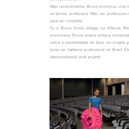
Mais recentemente, Bruna encontrou uma n
se tornou professora. Mas, ser professora n
para ser completa.
Eu e Bruna fomos amigas na infância. No
encontrava, Bruna estava sempre envolvid
sobre a possibilidade de fazer um projeto p
tenta ser bailarina profissional no Brasil. 
desenvolvendo este projeto.