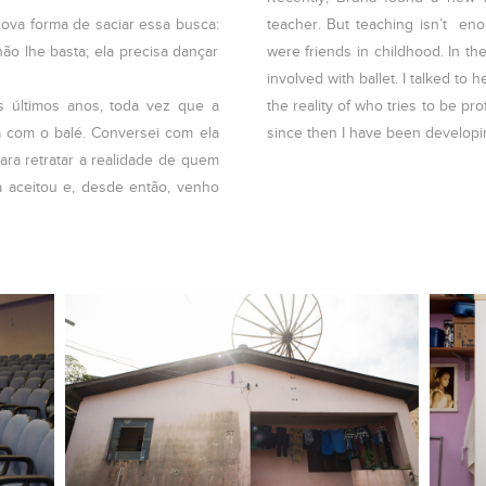
ova forma de saciar essa busca:
teacher. But teaching isn’t e
ão lhe basta; ela precisa dançar
were friends in childhood. In th
involved with ballet. I talked to h
s últimos anos, toda vez que a
the reality of who tries to be pr
a com o balé. Conversei com ela
since then I have been developin
ara retratar a realidade de quem
Ela aceitou e, desde então, venho