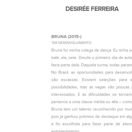
DESIRÉE FERREIRA
BRUNA (2015-)
*EM DESENVOLVIMENTO
Bruna foi minha colega de dança. Eu tinha 
balé, ela, sete. Desde o primeiro dia de aul
fazia parte dela. Daquela turma, todas para
No Brasil, as oportunidades para desenvol
são escassas. Existem seleções para es
possibilidades, mas as vagas são poucas 
interessados. E as dificuldades se torn
pertence a uma classe média ou alta – como
Bruna tem um talento reconhecido por muito
pois já ganhou prêmios de destaque em algu
e foi escolhida para fazer parte de el
entretenimento.